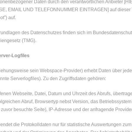
onenbezogener Daten durch den verantwortlichen Anbieter [
, EMAIL UND TELEFONNUMMER EINTRAGEN] auf dieser W
t”) auf.
Grundlagen des Datenschutzes finden sich im Bundesdatensch
iengesetz (TMG).
erver-Logfiles
iehungsweise sein Webspace-Provider) erhebt Daten über jeden
nte Serverlogfiles). Zu den Zugriffsdaten gehören:
enen Webseite, Datei, Datum und Uhrzeit des Abrufs, übertra
lgreichen Abruf, Browsertyp nebst Version, das Betriebssystem
 zuvor besuchte Seite), IP-Adresse und der anfragende Provider
endet die Protokolldaten nur für statistische Auswertungen zu