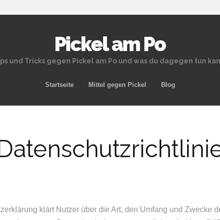
Pickel am Po
ps und Tricks gegen Pickel am Po und was du dagegen tun ka
Zum Inhalt springen
Startseite
Mittel gegen Pickel
Blog
Datenschutzrichtlini
zerklärung klärt Nutzer über die Art, den Umfang und Zwecke 