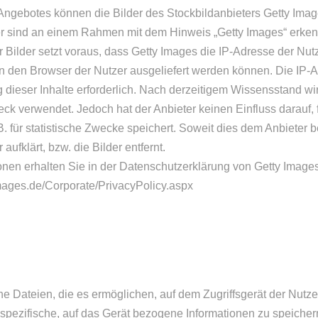
 Angebotes können die Bilder des Stockbildanbieters Getty Im
er sind an einem Rahmen mit dem Hinweis „Getty Images“ erken
r Bilder setzt voraus, dass Getty Images die IP-Adresse der Nut
an den Browser der Nutzer ausgeliefert werden können. Die IP-A
ng dieser Inhalte erforderlich. Nach derzeitigem Wissensstand wi
eck verwendet. Jedoch hat der Anbieter keinen Einfluss darauf, 
. für statistische Zwecke speichert. Soweit dies dem Anbieter be
aufklärt, bzw. die Bilder entfernt.
onen erhalten Sie in der Datenschutzerklärung von Getty Images
mages.de/Corporate/PrivacyPolicy.aspx
ne Dateien, die es ermöglichen, auf dem Zugriffsgerät der Nutze
spezifische, auf das Gerät bezogene Informationen zu speicher