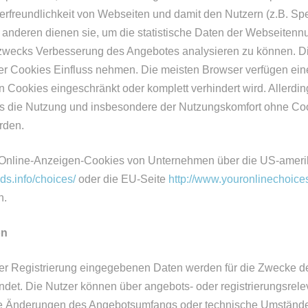
erfreundlichkeit von Webseiten und damit den Nutzern (z.B. Sp
anderen dienen sie, um die statistische Daten der Webseitenn
 zwecks Verbesserung des Angebotes analysieren zu können. D
er Cookies Einfluss nehmen. Die meisten Browser verfügen eine
 Cookies eingeschränkt oder komplett verhindert wird. Allerdin
s die Nutzung und insbesondere der Nutzungskomfort ohne Co
rden.
 Online-Anzeigen-Cookies von Unternehmen über die US-ameri
ds.info/choices/
oder die EU-Seite
http://www.youronlinechoice
n.
on
r Registrierung eingegebenen Daten werden für die Zwecke d
det. Die Nutzer können über angebots- oder registrierungsrele
ie Änderungen des Angebotsumfangs oder technische Umstände