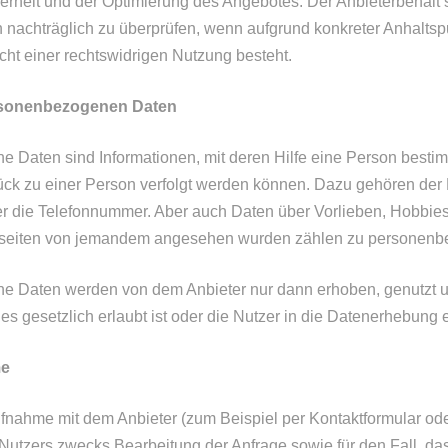
herheit und der Optimierung des Angebotes. Der Anbieterbehält s
n nachträglich zu überprüfen, wenn aufgrund konkreter Anhaltsp
cht einer rechtswidrigen Nutzung besteht.
sonenbezogenen Daten
Daten sind Informationen, mit deren Hilfe eine Person bestimm
ück zu einer Person verfolgt werden können. Dazu gehören der
r die Telefonnummer. Aber auch Daten über Vorlieben, Hobbies,
seiten von jemandem angesehen wurden zählen zu personenb
 Daten werden von dem Anbieter nur dann erhoben, genutzt u
s gesetzlich erlaubt ist oder die Nutzer in die Datenerhebung e
me
fnahme mit dem Anbieter (zum Beispiel per Kontaktformular od
utzers zwecks Bearbeitung der Anfrage sowie für den Fall, da