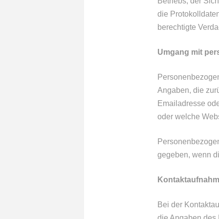
Betriebs, der Sic
die Protokolldate
berechtigte Verda
Umgang mit per
Personenbezogene 
Angaben, die zur
Emailadresse ode
oder welche Web
Personenbezogene
gegeben, wenn die
Kontaktaufnah
Bei der Kontaktau
die Angaben des N