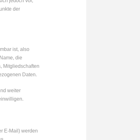
ich jedoch vor,
unkte der
bar ist, also
 Name, die
 Mitgliedschaften
ezogenen Daten.
nd weiter
inwilligen.
er E-Mail) werden
ss