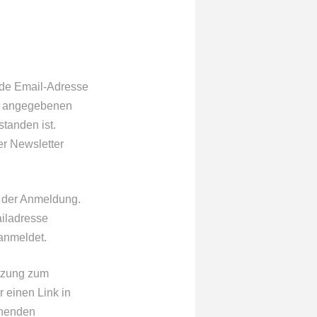
ide Email-Adresse
er angegebenen
tanden ist.
er Newsletter
m der Anmeldung.
ailadresse
anmeldet.
utzung zum
 einen Link in
tehenden