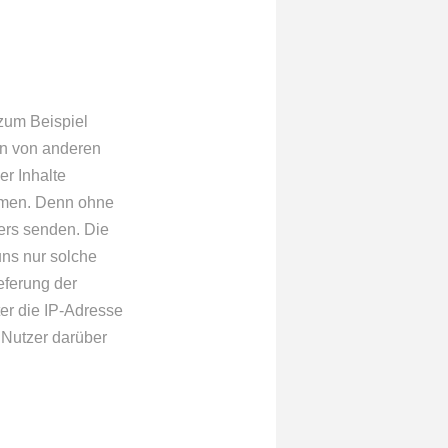
zum Beispiel
en von anderen
r Inhalte
ehmen. Denn ohne
zers senden. Die
uns nur solche
eferung der
ter die IP-Adresse
e Nutzer darüber