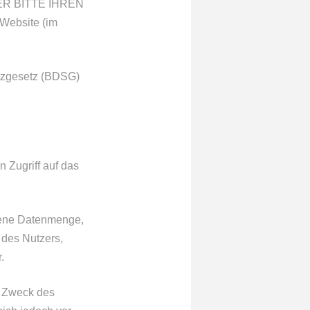
HIER BITTE IHREN
ebsite (im
utzgesetz (BDSG)
 Zugriff auf das
gene Datenmenge,
 des Nutzers,
.
m Zweck des