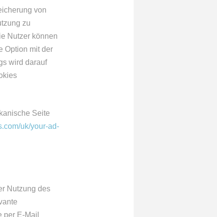
eicherung von
utzung zu
ie Nutzer können
 Option mit der
gs wird darauf
okies
kanische Seite
s.com/uk/your-ad-
er Nutzung des
vante
 per E-Mail