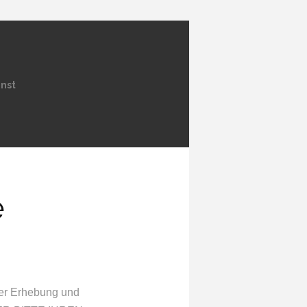
nnst
e
der Erhebung und